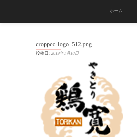
コ
ン
ホーム
テ
ン
ツ
へ
ス
cropped-logo_512.png
キ
ッ
投稿日:
2019年1月18日
プ