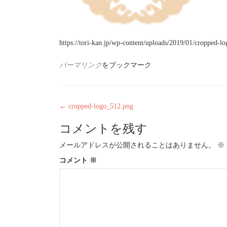
https://tori-kan.jp/wp-content/uploads/2019/01/cropped-l
パーマリンク
をブックマーク
投
←
cropped-logo_512.png
稿
コメントを残す
ナ
ビ
メールアドレスが公開されることはありません。
※
コメント
※
ゲ
ー
シ
ョ