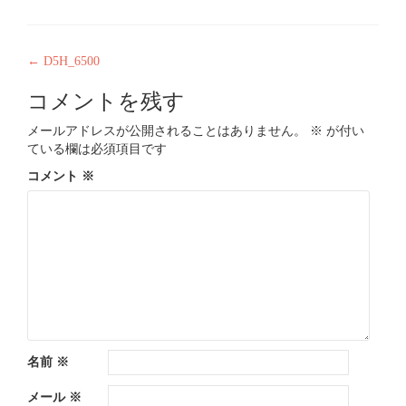
投
←
D5H_6500
稿
コメントを残す
ナ
メールアドレスが公開されることはありません。
※
が付い
ビ
ている欄は必須項目です
ゲ
コメント
※
ー
シ
ョ
ン
名前
※
メール
※