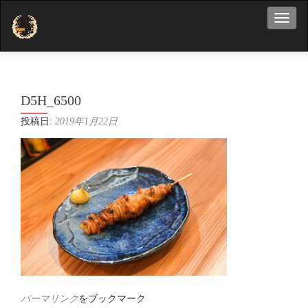
ナビ
D5H_6500
投稿日:
2019年1月22日
パーマリンク
をブックマーク