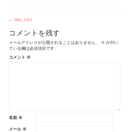
投
←
IMG_6261
稿
コメントを残す
ナ
メールアドレスが公開されることはありません。
※
が付い
ビ
ている欄は必須項目です
ゲ
コメント
※
ー
シ
ョ
ン
名前
※
メール
※