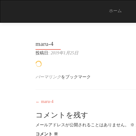
コ
ン
ホーム
テ
ン
ツ
へ
ス
maru-4
キ
ッ
投稿日:
2019年1月25日
プ
パーマリンク
をブックマーク
投
←
maru-4
稿
コメントを残す
ナ
ビ
メールアドレスが公開されることはありません。
※
コメント
※