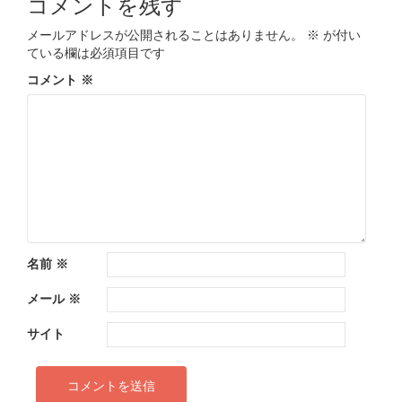
稿
コメントを残す
ナ
メールアドレスが公開されることはありません。
※
が付い
ビ
ている欄は必須項目です
ゲ
コメント
※
ー
シ
ョ
ン
名前
※
メール
※
サイト