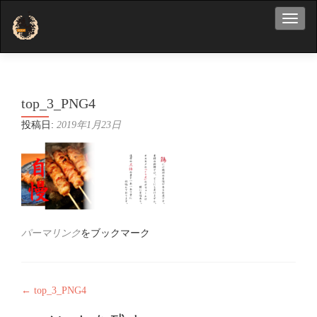
ナビ
top_3_PNG4
投稿日:
2019年1月23日
パーマリンク
をブックマーク
投
←
top_3_PNG4